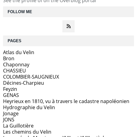
See the profile of
on the Overblog portal
FOLLOW ME
PAGES
Atlas du Velin
Bron
Chaponnay
CHASSIEU
COLOMBIER-SAUGNIEUX
Décines-Charpieu
Feyzin
GENAS
Heyrieux en 1810, vu à travers le cadastre napoléonien
Hydrographie du Velin
Jonage
JONS
La Guillotière
Les chemins du Velin