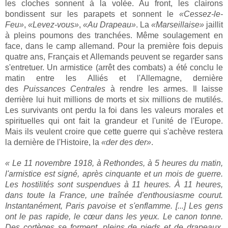
les cloches sonnent à la volée. Au front, les clairons
bondissent sur les parapets et sonnent le
«Cessez-le-
Feu»
,
«Levez-vous»
,
«Au Drapeau»
. La
«Marseillaise»
jaillit
à pleins poumons des tranchées. Même soulagement en
face, dans le camp allemand. Pour la première fois depuis
quatre ans, Français et Allemands peuvent se regarder sans
s'entretuer. Un armistice (arrêt des combats) a été conclu le
matin entre les Alliés et l'Allemagne, dernière
des
Puissances Centrales
à rendre les armes. Il laisse
derrière lui huit millions de morts et six millions de mutilés.
Les survivants ont perdu la foi dans les valeurs morales et
spirituelles qui ont fait la grandeur et l'unité de l'Europe.
Mais ils veulent croire que cette guerre qui s'achève restera
la dernière de l'Histoire, la
«der des der»
.
« Le 11 novembre 1918, à Rethondes, à 5 heures du matin,
l'armistice est signé, après cinquante et un mois de guerre.
Les hostilités sont suspendues à 11 heures. À 11 heures,
dans toute la France, une traînée d'enthousiasme courut.
Instantanément, Paris pavoise et s'enflamme. [...] Les gens
ont le pas rapide, le cœur dans les yeux. Le canon tonne.
Des cortèges se forment, pleins de pieds et de drapeaux.