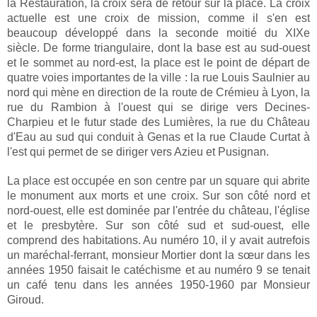
la Restauration, la croix sera de retour sur la place. La croix
actuelle est une croix de mission, comme il s'en est
beaucoup développé dans la seconde moitié du XIXe
siècle. De forme triangulaire, dont la base est au sud-ouest
et le sommet au nord-est, la place est le point de départ de
quatre voies importantes de la ville : la rue Louis Saulnier au
nord qui mène en direction de la route de Crémieu à Lyon, la
rue du Rambion à l'ouest qui se dirige vers Decines-
Charpieu et le futur stade des Lumières, la rue du Château
d'Eau au sud qui conduit à Genas et la rue Claude Curtat à
l'est qui permet de se diriger vers Azieu et Pusignan.
La place est occupée en son centre par un square qui abrite
le monument aux morts et une croix. Sur son côté nord et
nord-ouest, elle est dominée par l'entrée du château, l'église
et le presbytère. Sur son côté sud et sud-ouest, elle
comprend des habitations. Au numéro 10, il y avait autrefois
un maréchal-ferrant, monsieur Mortier dont la sœur dans les
années 1950 faisait le catéchisme et au numéro 9 se tenait
un café tenu dans les années 1950-1960 par Monsieur
Giroud.