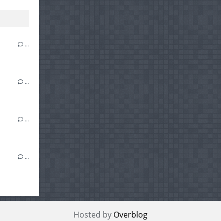
…
…
…
…
Hosted by
Overblog