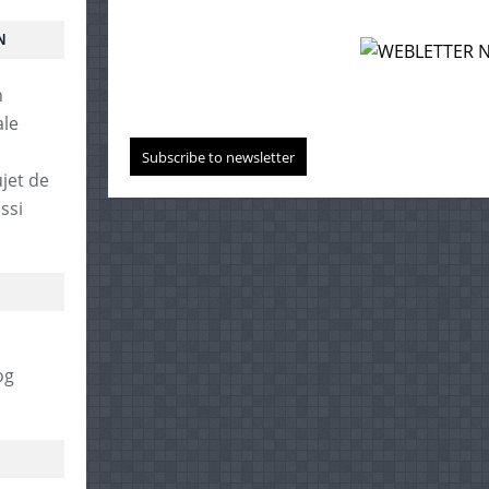
N
ale
Subscribe to newsletter
jet de
ssi
og