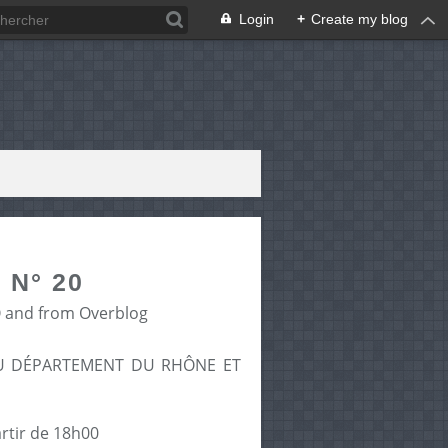
Login
+
Create my blog
N° 20
O and from Overblog
U DÉPARTEMENT DU RHÔNE ET
artir de 18h00